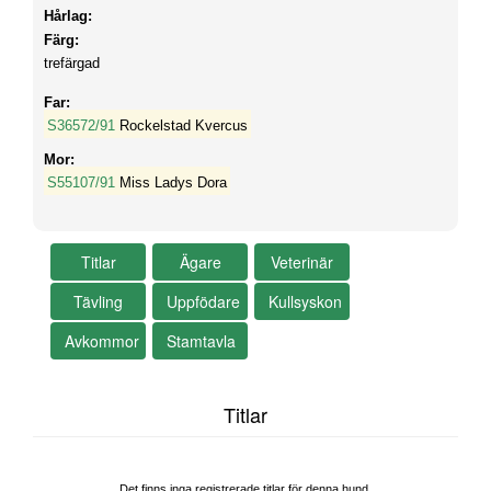
Hårlag:
Färg:
trefärgad
Far:
S36572/91
Rockelstad Kvercus
Mor:
S55107/91
Miss Ladys Dora
Titlar
Det finns inga registrerade titlar för denna hund.