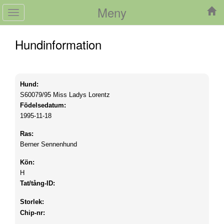
Meny
Toggle
navigation
Hundinformation
Hund:
S60079/95
Miss Ladys Lorentz
Födelsedatum:
1995-11-18
Ras:
Berner Sennenhund
Kön:
H
Tat/tång-ID:
Storlek:
Chip-nr: