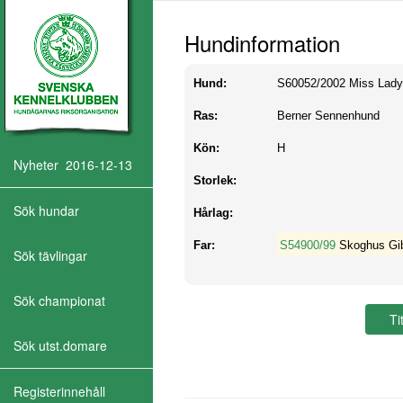
Hundinformation
Hund:
S60052/2002
Miss Lad
Ras:
Berner Sennenhund
Kön:
H
Nyheter 2016-12-13
Storlek:
Sök hundar
Hårlag:
Far:
S54900/99
Skoghus Gi
Sök tävlingar
Sök championat
Sök utst.domare
Registerinnehåll