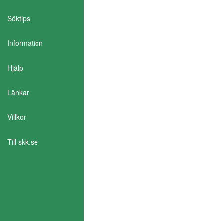
Söktips
Information
Aktivera Talande Webb
Hjälp
Länkar
Villkor
Till skk.se