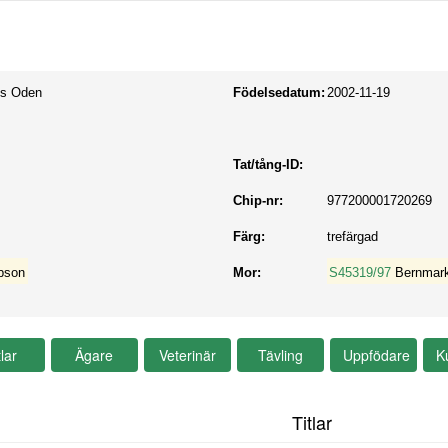
ys Oden
Födelsedatum:
2002-11-19
Tat/tång-ID:
Chip-nr:
977200001720269
Färg:
trefärgad
bson
Mor:
S45319/97
Bernmar
Titlar