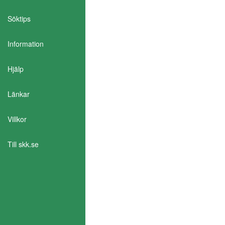
Söktips
Information
Aktivera Talande Webb
Hjälp
Länkar
Villkor
Till skk.se