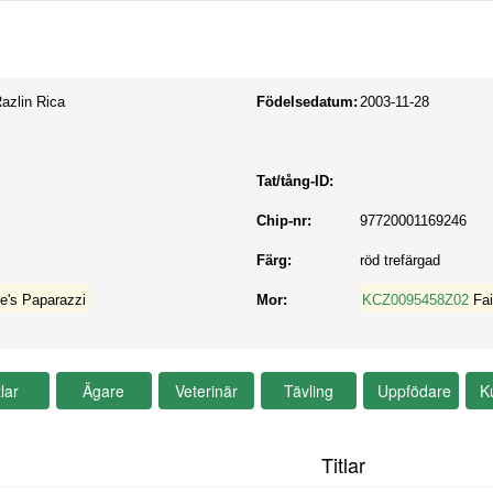
azlin Rica
Födelsedatum:
2003-11-28
Tat/tång-ID:
Chip-nr:
97720001169246
Färg:
röd trefärgad
e's Paparazzi
Mor:
KCZ0095458Z02
Fa
Titlar