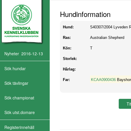
Hundinformation
Hund:
S40307/2004
Lyveden R
Ras:
Australian Shepherd
Kön:
T
Nyheter 2016-12-13
Storlek:
Sök hundar
Hårlag:
Far:
KCAA0900436
Bayshor
Sök tävlingar
Sök championat
Sök utst.domare
Registerinnehåll