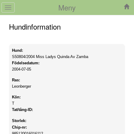
Meny
Toggle
navigation
Hundinformation
Hund:
S50804/2004
Miss Ladys Quinda Av Zamba
Födelsedatum:
2004-07-05
Ras:
Leonberger
Kön:
T
Tat/tång-ID:
Storlek:
Chip-nr:
985120016016112