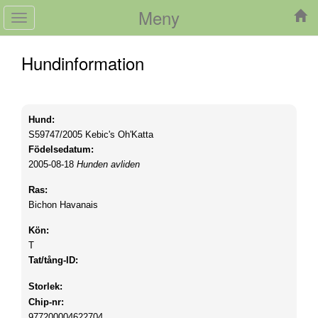
Meny
Toggle
navigation
Hundinformation
Hund:
S59747/2005
Kebic's Oh'Katta
Födelsedatum:
2005-08-18
Hunden avliden
Ras:
Bichon Havanais
Kön:
T
Tat/tång-ID:
Storlek:
Chip-nr:
977200004622704