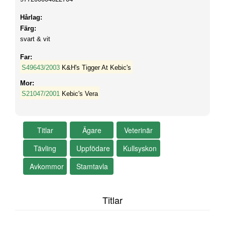
Hårlag:
Färg:
svart & vit
Far:
S49643/2003
K&H's Tigger At Kebic's
Mor:
S21047/2001
Kebic's Vera
Titlar