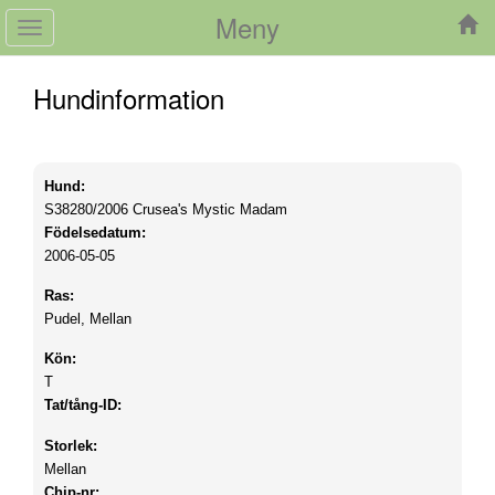
Meny
Toggle
navigation
Hundinformation
Hund:
S38280/2006
Crusea's Mystic Madam
Födelsedatum:
2006-05-05
Ras:
Pudel, Mellan
Kön:
T
Tat/tång-ID:
Storlek:
Mellan
Chip-nr: