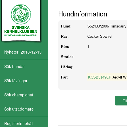
Hundinformation
Hund:
S52433/2006
Timsgarry
Ras:
Cocker Spaniel
Kön:
T
Nyheter 2016-12-13
Storlek:
Sök hundar
Hårlag:
Far:
KCSB3149CP
Argyll Wa
Sök tävlingar
Sök championat
Sök utst.domare
Registerinnehåll