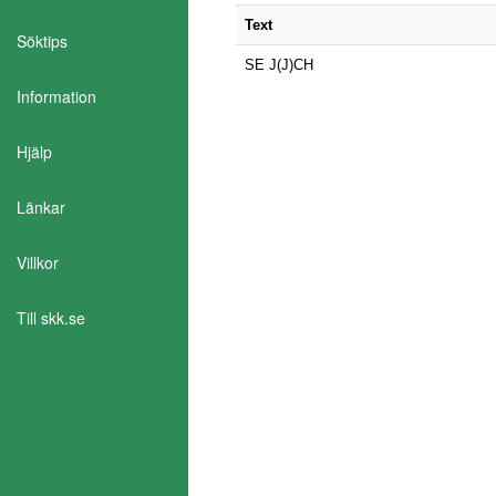
Text
Söktips
SE J(J)CH
Information
Hjälp
Länkar
Aktivera Talande Webb
Villkor
Till skk.se