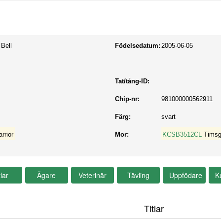
 Bell
Födelsedatum:
2005-06-05
Tat/tång-ID:
Chip-nr:
981000000562911
Färg:
svart
rrior
Mor:
KCSB3512CL
Timsg
Titlar