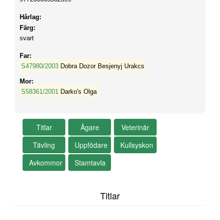
Hårlag:
Färg:
svart
Far:
S47980/2003
Dobra Dozor Besjenyj Urakcs
Mor:
S58361/2001
Darko's Olga
Titlar