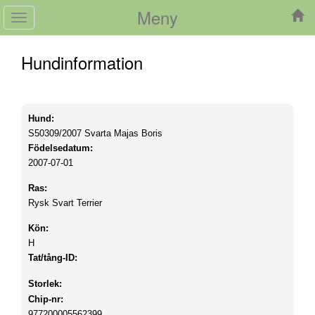
Meny
Toggle
navigation
Hundinformation
Hund:
S50309/2007
Svarta Majas Boris
Födelsedatum:
2007-07-01
Ras:
Rysk Svart Terrier
Kön:
H
Tat/tång-ID:
Storlek:
Chip-nr:
977200005562399