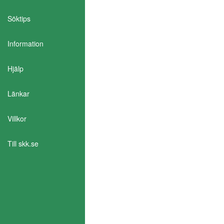
Söktips
Information
Aktivera Talande Webb
Hjälp
Länkar
Villkor
Till skk.se