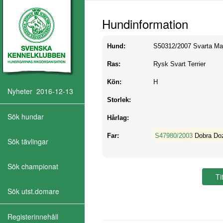
Hundinformation
Hund:
S50312/2007
Svarta Ma
Ras:
Rysk Svart Terrier
Kön:
H
Nyheter 2016-12-13
Storlek:
Sök hundar
Hårlag:
Far:
S47980/2003
Dobra Do
Sök tävlingar
Sök championat
Sök utst.domare
Registerinnehåll