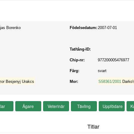
jas Borenko
Födelsedatum:
2007-07-01
Tat/tång-ID:
Chip-nr:
977200005476977
Färg:
svart
zor Besjenyj Urakcs
Mor:
S58361/2001
Darko'
Titlar