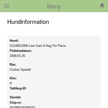
Meny
Toggle
navigation
Hundinformation
Hund:
S21065/2008
Line Sam A Hug For Piece
Födelsedatum:
2008-01-25
Ras:
Cocker Spaniel
Kön:
H
Tat/tång-ID:
Storlek:
Chip-nr:
452098100368433