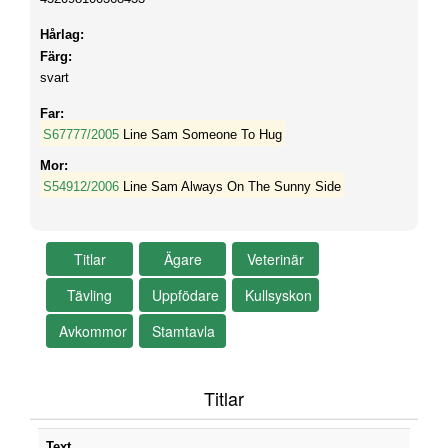
Hårlag:
Färg:
svart
Far:
S67777/2005
Line Sam Someone To Hug
Mor:
S54912/2006
Line Sam Always On The Sunny Side
Titlar
Text