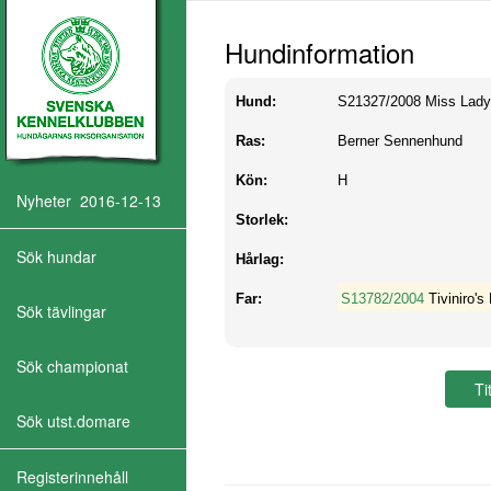
Hundinformation
Hund:
S21327/2008
Miss Lad
Ras:
Berner Sennenhund
Kön:
H
Nyheter 2016-12-13
Storlek:
Sök hundar
Hårlag:
Far:
S13782/2004
Tiviniro'
Sök tävlingar
Sök championat
Sök utst.domare
Registerinnehåll