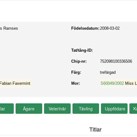
ys Ramses
Födelsedatum:
2008-03-02
Tat/tång-ID:
Chip-nr:
752098100336506
Färg:
trefärgad
s Fabian Faxermint
Mor:
S60049/2002
Miss 
Titlar