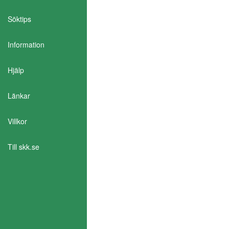
Söktips
Information
Aktivera Talande Webb
Hjälp
Länkar
Villkor
Till skk.se