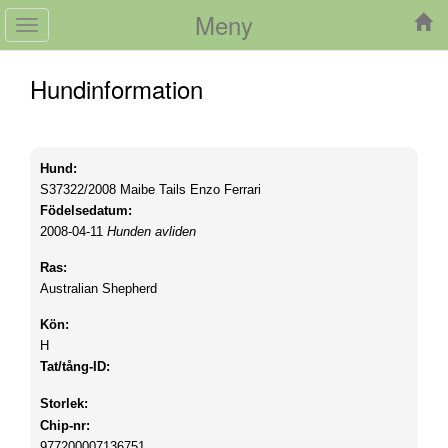
Meny
Toggle
navigation
Hundinformation
Hund:
S37322/2008
Maibe Tails Enzo Ferrari
Födelsedatum:
2008-04-11
Hunden avliden
Ras:
Australian Shepherd
Kön:
H
Tat/tång-ID:
Storlek:
Chip-nr:
977200007136751