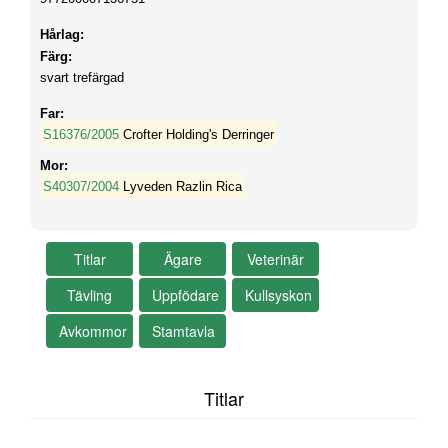
Hårlag:
Färg:
svart trefärgad
Far:
S16376/2005
Crofter Holding's Derringer
Mor:
S40307/2004
Lyveden Razlin Rica
Titlar