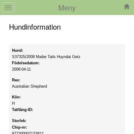
Meny
Toggle
navigation
Hundinformation
Hund:
S37325/2008
Maibe Tails Huyndai Getz
Födelsedatum:
2008-04-11
Ras:
Australian Shepherd
Kön:
H
Tat/tång-ID:
Storlek:
Chip-nr:
977200007132912