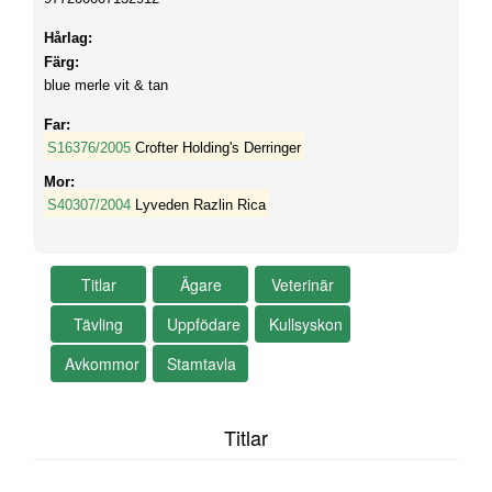
Hårlag:
Färg:
blue merle vit & tan
Far:
S16376/2005
Crofter Holding's Derringer
Mor:
S40307/2004
Lyveden Razlin Rica
Titlar