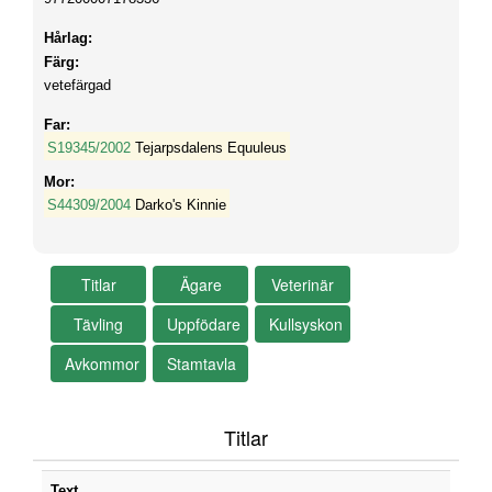
Hårlag:
Färg:
vetefärgad
Far:
S19345/2002
Tejarpsdalens Equuleus
Mor:
S44309/2004
Darko's Kinnie
Titlar
Text