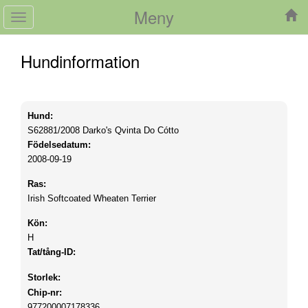
Meny
Toggle
navigation
Hundinformation
Hund:
S62881/2008
Darko's Qvinta Do Cótto
Födelsedatum:
2008-09-19
Ras:
Irish Softcoated Wheaten Terrier
Kön:
H
Tat/tång-ID:
Storlek:
Chip-nr:
977200007178336