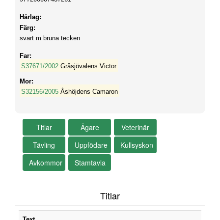
Hårlag:
Färg:
svart m bruna tecken
Far:
S37671/2002
Gråsjövalens Victor
Mor:
S32156/2005
Åshöjdens Camaron
Titlar
Text