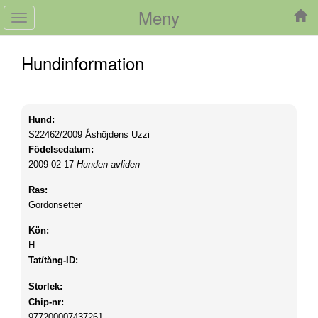
Meny
Toggle
navigation
Hundinformation
Hund:
S22462/2009
Åshöjdens Uzzi
Födelsedatum:
2009-02-17
Hunden avliden
Ras:
Gordonsetter
Kön:
H
Tat/tång-ID:
Storlek:
Chip-nr:
977200007437261