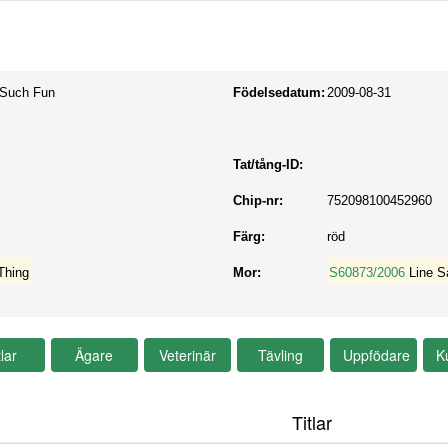
 Such Fun
Födelsedatum:
2009-08-31
Tat/tång-ID:
Chip-nr:
752098100452960
Färg:
röd
Thing
Mor:
S60873/2006
Line S
Titlar