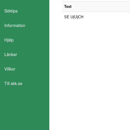
Text
Söktips
SE U(U)CH
Information
Hjälp
Länkar
Aktivera Talande Webb
Villkor
Till skk.se