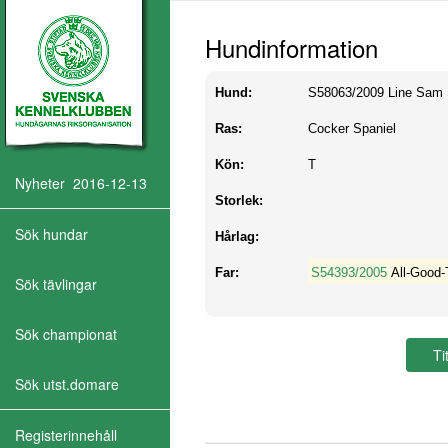
Hundinformation
Hund:
S58063/2009
Line Sam
Ras:
Cocker Spaniel
Kön:
T
Nyheter 2016-12-13
Storlek:
Sök hundar
Hårlag:
Far:
S54393/2005
All-Good-
Sök tävlingar
Sök championat
Sök utst.domare
Registerinnehåll