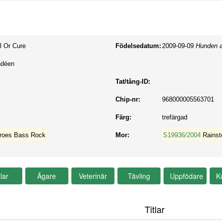
l Or Cure
Födelsedatum:
2009-09-09
Hunden a
ndéen
Tat/tång-ID:
Chip-nr:
968000005563701
Färg:
trefärgad
eroes Bass Rock
Mor:
S19936/2004
Rainst
Titlar