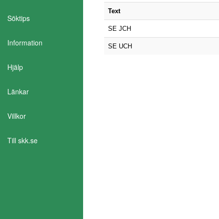
Text
Söktips
SE JCH
Information
SE UCH
Hjälp
Länkar
Villkor
Aktivera Talande Webb
Till skk.se