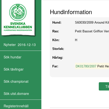
Hundinformation
Hund:
S60030/2009
Around Kil
Ras:
Petit Basset Griffon Ve
Kön:
H
Nyheter 2016-12-13
Storlek:
Sök hundar
Hårlag:
Far:
DK01780/2007
Petit H
Sök tävlingar
Sök championat
Sök utst.domare
Registerinnehåll