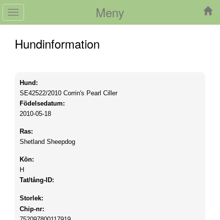
Meny
Toggle
navigation
Hundinformation
Hund:
SE42522/2010
Corrin's Pearl Ciller
Födelsedatum:
2010-05-18
Ras:
Shetland Sheepdog
Kön:
H
Tat/tång-ID:
Storlek:
Chip-nr:
752097800117919