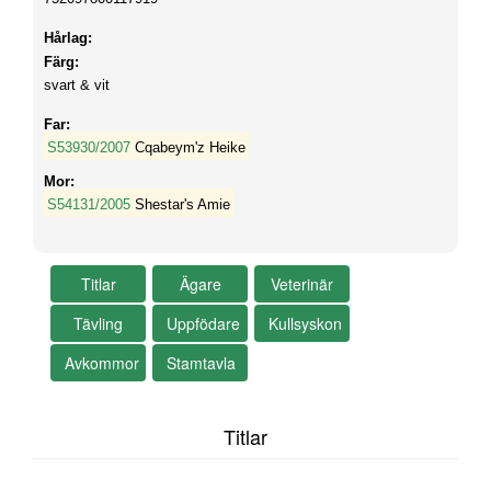
Hårlag:
Färg:
svart & vit
Far:
S53930/2007
Cqabeym'z Heike
Mor:
S54131/2005
Shestar's Amie
Titlar