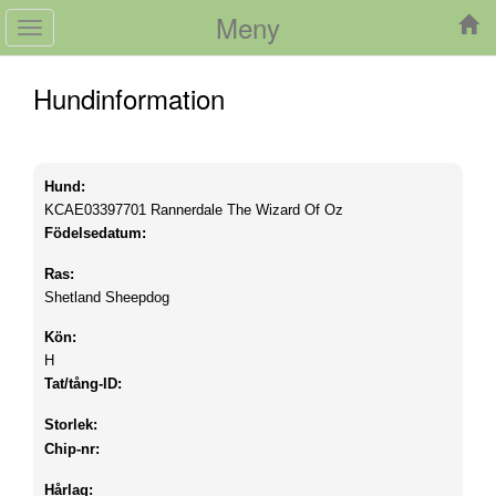
Meny
Toggle
navigation
Hundinformation
Hund:
KCAE03397701
Rannerdale The Wizard Of Oz
Födelsedatum:
Ras:
Shetland Sheepdog
Kön:
H
Tat/tång-ID:
Storlek:
Chip-nr:
Hårlag: