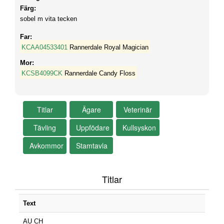
Färg:
sobel m vita tecken
Far:
KCAA04533401
Rannerdale Royal Magician
Mor:
KCSB4099CK
Rannerdale Candy Floss
Titlar
Text
AU CH