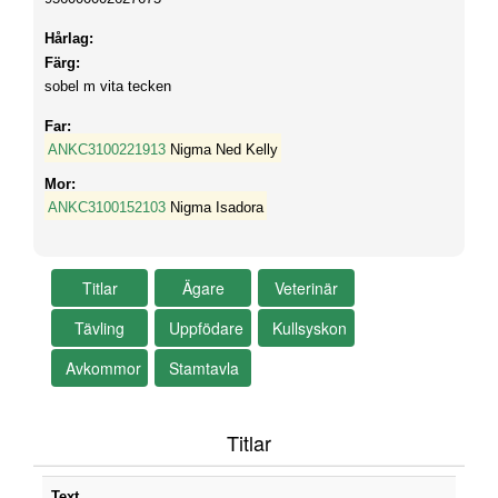
Hårlag:
Färg:
sobel m vita tecken
Far:
ANKC3100221913
Nigma Ned Kelly
Mor:
ANKC3100152103
Nigma Isadora
Titlar
Text