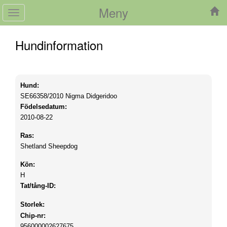
Meny
Toggle
navigation
Hundinformation
Hund:
SE66358/2010
Nigma Didgeridoo
Födelsedatum:
2010-08-22
Ras:
Shetland Sheepdog
Kön:
H
Tat/tång-ID:
Storlek:
Chip-nr:
956000002627675