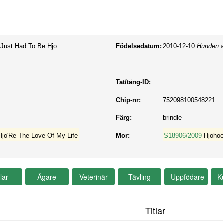
 Just Had To Be Hjo
Födelsedatum:
2010-12-10
Hunden a
Tat/tång-ID:
Chip-nr:
752098100548221
Färg:
brindle
Hjo'Re The Love Of My Life
Mor:
S18906/2009
Hjohoo
Titlar