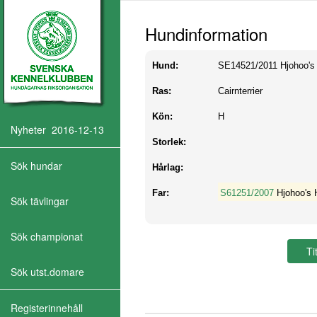
Hundinformation
Hund:
SE14521/2011
Hjohoo's
Ras:
Cairnterrier
Kön:
H
Nyheter 2016-12-13
Storlek:
Sök hundar
Hårlag:
Far:
S61251/2007
Hjohoo's 
Sök tävlingar
Sök championat
Sök utst.domare
Registerinnehåll