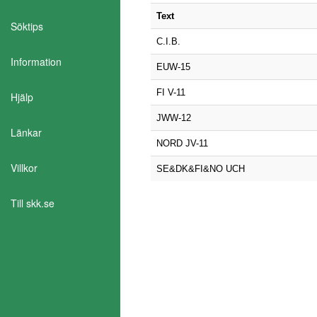
Text
Söktips
C.I.B.
Information
EUW-15
FI V-11
Hjälp
JWW-12
Länkar
NORD JV-11
Villkor
SE&DK&FI&NO UCH
Till skk.se
Aktivera Talande Webb