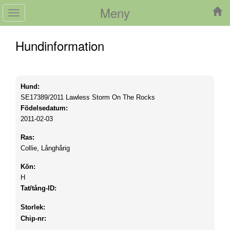
Meny
Toggle
navigation
Hundinformation
Hund:
SE17389/2011
Lawless Storm On The Rocks
Födelsedatum:
2011-02-03
Ras:
Collie, Långhårig
Kön:
H
Tat/tång-ID:
Storlek:
Chip-nr: