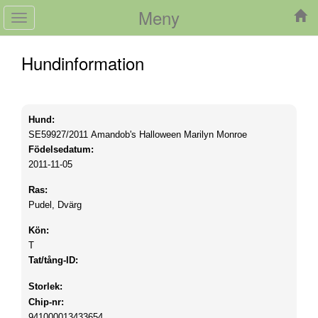
Meny
Toggle
navigation
Hundinformation
Hund:
SE59927/2011
Amandob's Halloween Marilyn Monroe
Födelsedatum:
2011-11-05
Ras:
Pudel, Dvärg
Kön:
T
Tat/tång-ID:
Storlek:
Chip-nr:
941000013433654