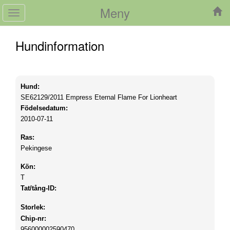
Meny
Toggle
navigation
Hundinformation
Hund:
SE62129/2011
Empress Eternal Flame For Lionheart
Födelsedatum:
2010-07-11
Ras:
Pekingese
Kön:
T
Tat/tång-ID:
Storlek:
Chip-nr:
956000002590470