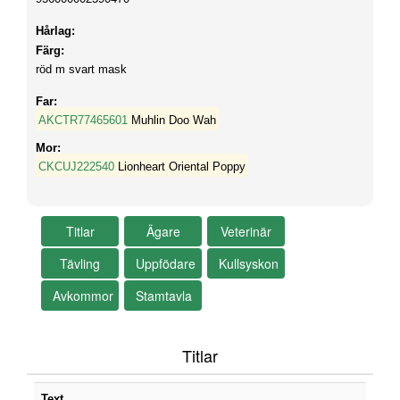
Hårlag:
Färg:
röd m svart mask
Far:
AKCTR77465601
Muhlin Doo Wah
Mor:
CKCUJ222540
Lionheart Oriental Poppy
Titlar
Text