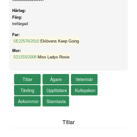
Hårlag:
Färg:
trefärgad
Far:
SE22576/2010
Eklövens Keep Going
Mor:
S21333/2008
Miss Ladys Roxie
Titlar