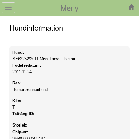
Meny
Toggle
navigation
Hundinformation
Hund:
SE62252/2011
Miss Ladys Thelma
Födelsedatum:
2011-11-24
Ras:
Berner Sennenhund
Kön:
T
Tat/tång-ID:
Storlek:
Chip-nr:
966000000208447