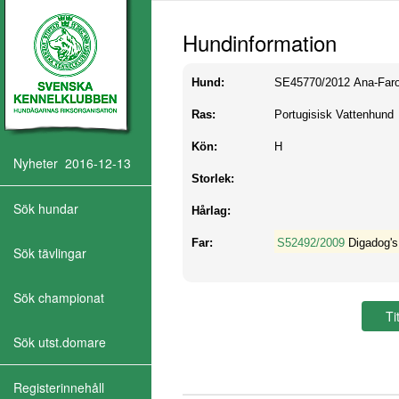
Hundinformation
Hund:
SE45770/2012
Ana-Faro
Ras:
Portugisisk Vattenhund
Kön:
H
Nyheter 2016-12-13
Storlek:
Sök hundar
Hårlag:
Far:
S52492/2009
Digadog's
Sök tävlingar
Sök championat
Sök utst.domare
Registerinnehåll