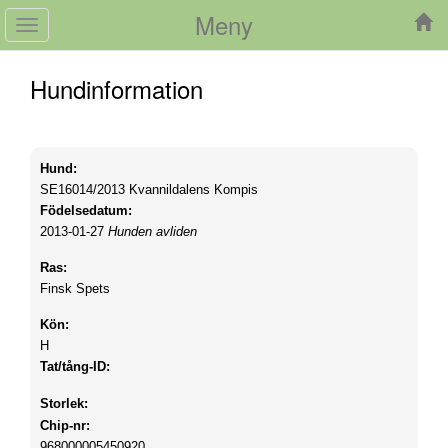
Meny
Toggle
navigation
Hundinformation
Hund:
SE16014/2013
Kvannildalens Kompis
Födelsedatum:
2013-01-27
Hunden avliden
Ras:
Finsk Spets
Kön:
H
Tat/tång-ID:
Storlek:
Chip-nr:
968000005450920