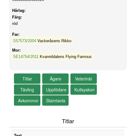
Hårlag:
Färg:
röd
Far:
S57573/2004
Vackeråsens Rikko
Mor:
SE14754/2011
Kvannildalens Flying Famous
Titlar
Text