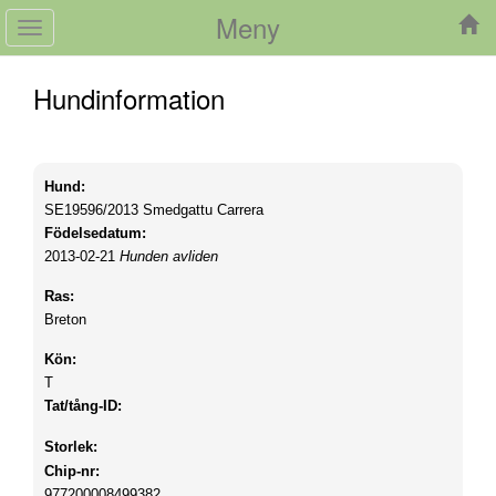
Meny
Toggle
navigation
Hundinformation
Hund:
SE19596/2013
Smedgattu Carrera
Födelsedatum:
2013-02-21
Hunden avliden
Ras:
Breton
Kön:
T
Tat/tång-ID:
Storlek:
Chip-nr:
977200008499382