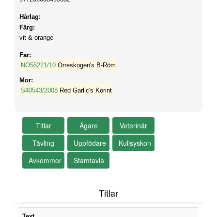
Hårlag:
Färg:
vit & orange
Far:
NO55221/10
Orreskogen's B-Röm
Mor:
S40543/2008
Red Garlic's Korint
Titlar
Text