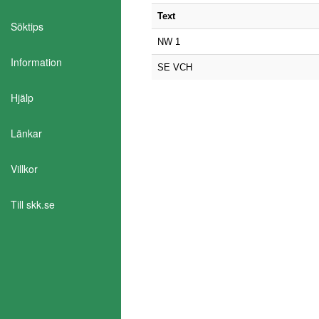
Text
Söktips
NW 1
Information
SE VCH
Hjälp
Länkar
Villkor
Aktivera Talande Webb
Till skk.se