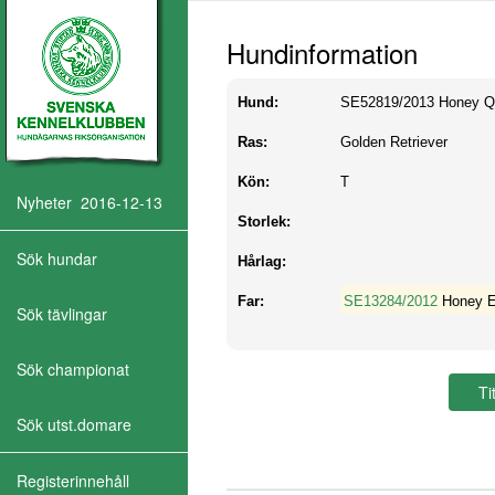
Hundinformation
Hund:
SE52819/2013
Honey Q
Ras:
Golden Retriever
Kön:
T
Nyheter 2016-12-13
Storlek:
Sök hundar
Hårlag:
Far:
SE13284/2012
Honey E
Sök tävlingar
Sök championat
Sök utst.domare
Registerinnehåll