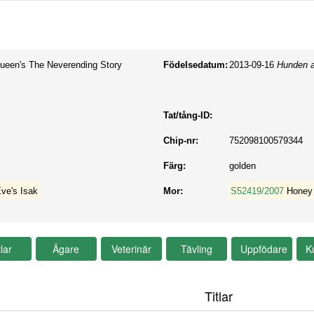
ueen's The Neverending Story
Födelsedatum:
2013-09-16
Hunden a
Tat/tång-ID:
Chip-nr:
752098100579344
Färg:
golden
ve's Isak
Mor:
S52419/2007
Honey 
Titlar