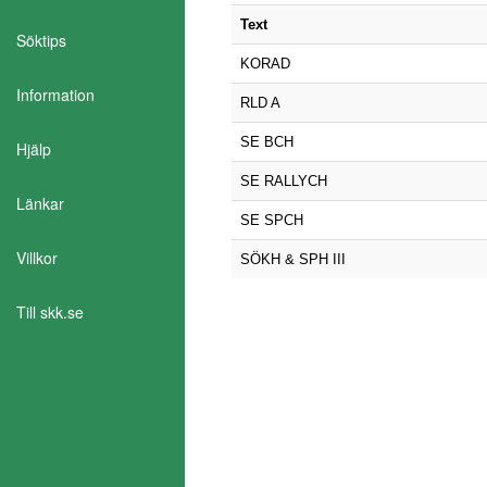
Text
Söktips
KORAD
Information
RLD A
SE BCH
Hjälp
SE RALLYCH
Länkar
SE SPCH
Villkor
SÖKH & SPH III
Till skk.se
Aktivera Talande Webb