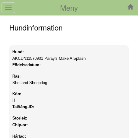
Meny
Toggle
navigation
Hundinformation
Hund:
AKCDN11573901
Paray's Make A Splash
Födelsedatum:
Ras:
Shetland Sheepdog
Kön:
H
Tat/tång-ID:
Storlek:
Chip-nr:
Hårlag: