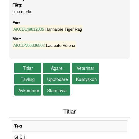
Färg:
blue merle
Far:
AKCDL49812005
Hannalore Tiger Rag
Mor:
AKCDN05836502
Laureate Verona
Titlar
Text
SI CH