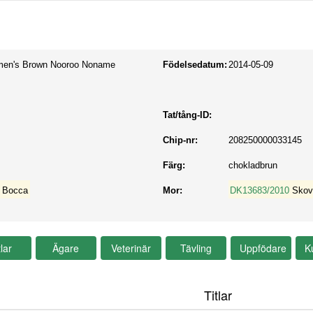
men's Brown Nooroo Noname
Födelsedatum:
2014-05-09
Tat/tång-ID:
Chip-nr:
208250000033145
Färg:
chokladbrun
s Bocca
Mor:
DK13683/2010
Skov
Titlar