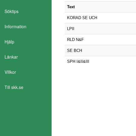
Text
Söktips
KORAD SE UCH
Information
LPII
RLD N&F
Hjälp
SE BCH
Länkar
SPH I&II&III
Villkor
Till skk.se
Aktivera Talande Webb