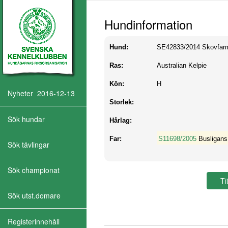
Hundinformation
Hund:
SE42833/2014
Skovfar
Ras:
Australian Kelpie
Kön:
H
Nyheter 2016-12-13
Storlek:
Sök hundar
Hårlag:
Far:
S11698/2005
Busligan
Sök tävlingar
Sök championat
Sök utst.domare
Registerinnehåll