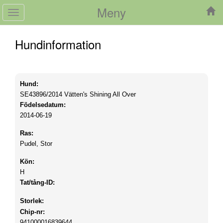
Meny
Toggle
navigation
Hundinformation
Hund:
SE43896/2014
Vätten's Shining All Over
Födelsedatum:
2014-06-19
Ras:
Pudel, Stor
Kön:
H
Tat/tång-ID:
Storlek:
Chip-nr:
941000016839644