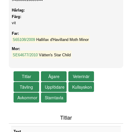
Hårlag:
Färg:
vit
Far:
S65108/2009
Hallifax d'Havilland Moth Minor
Mor:
SE64677/2010
Vätten's Star Child
Titlar
Text