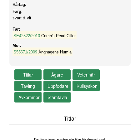
Hårlag:
Färg:
svart & vit
Far:
SE42522/2010
Corrin's Pearl Ciller
Mor:
S55671/2009
Änghagens Humla
Titlar
Det finns inga registrerade titlar för denna hund.