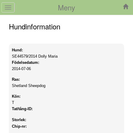
Meny
Toggle
navigation
Hundinformation
Hund:
SE44579/2014
Dolly Maria
Födelsedatum:
2014-07-06
Ras:
Shetland Sheepdog
Kön:
T
Tat/tång-ID:
Storlek:
Chip-nr: