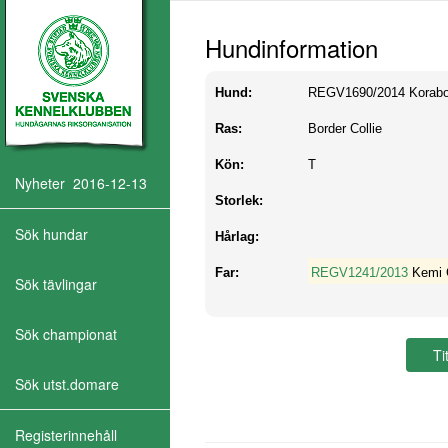
Hundinformation
Hund:
REGV1690/2014
Korabo
Ras:
Border Collie
Kön:
T
Nyheter 2016-12-13
Storlek:
Sök hundar
Hårlag:
Far:
REGV1241/2013
Kemi 
Sök tävlingar
Sök championat
Sök utst.domare
Registerinnehåll