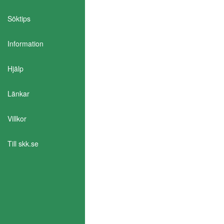
Söktips
Information
Aktivera Talande Webb
Hjälp
Länkar
Villkor
Till skk.se