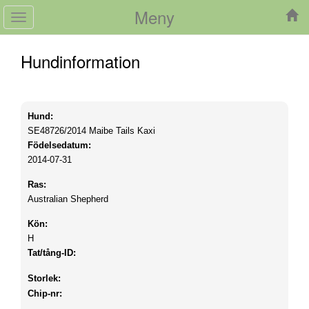
Meny
Toggle
navigation
Hundinformation
Hund:
SE48726/2014
Maibe Tails Kaxi
Födelsedatum:
2014-07-31
Ras:
Australian Shepherd
Kön:
H
Tat/tång-ID:
Storlek:
Chip-nr: