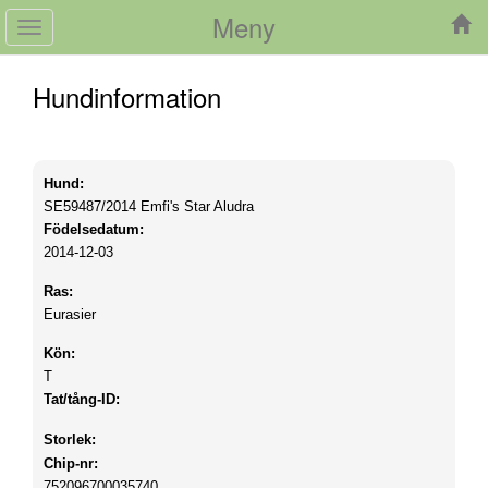
Meny
Toggle
navigation
Hundinformation
Hund:
SE59487/2014
Emfi's Star Aludra
Födelsedatum:
2014-12-03
Ras:
Eurasier
Kön:
T
Tat/tång-ID:
Storlek:
Chip-nr:
752096700035740