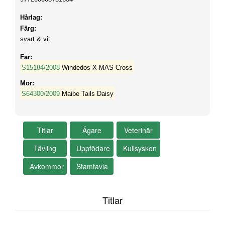
Hårlag:
Färg:
svart & vit
Far:
S15184/2008
Windedos X-MAS Cross
Mor:
S64300/2009
Maibe Tails Daisy
Titlar