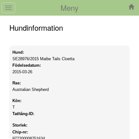
Meny
Toggle
navigation
Hundinformation
Hund:
SE28976/2015
Maibe Tails Cloetta
Födelsedatum:
2015-03-26
Ras:
Australian Shepherd
Kön:
T
Tat/tång-ID:
Storlek:
Chip-nr:
977200008751634