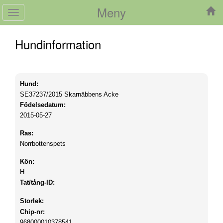
Meny
Toggle
navigation
Hundinformation
Hund:
SE37237/2015
Skarnäbbens Acke
Födelsedatum:
2015-05-27
Ras:
Norrbottenspets
Kön:
H
Tat/tång-ID:
Storlek:
Chip-nr:
968000010378541