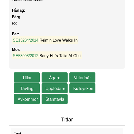
Hårlag:
Färg:
röd
Far:
SE13234/2014
Reimin Love Walks In
Mor:
SE53998/2012
Barry Hill's Talia-Al-Ghul
Titlar
Text