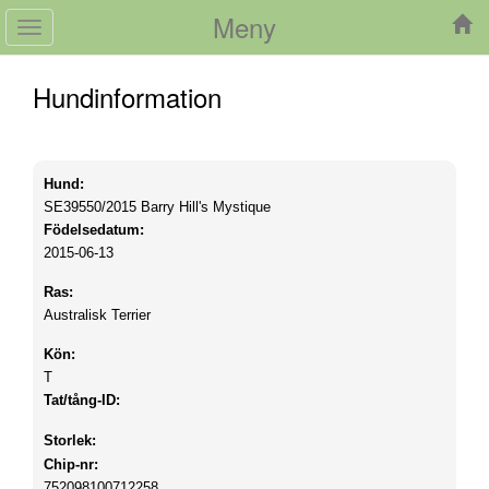
Meny
Toggle
navigation
Hundinformation
Hund:
SE39550/2015
Barry Hill's Mystique
Födelsedatum:
2015-06-13
Ras:
Australisk Terrier
Kön:
T
Tat/tång-ID:
Storlek:
Chip-nr:
752098100712258