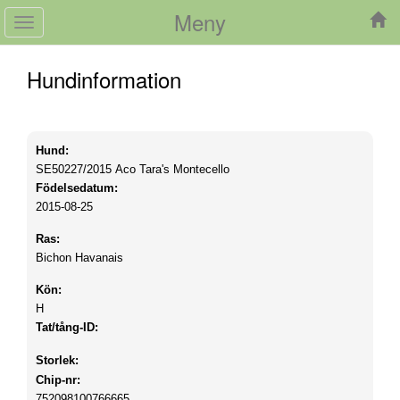
Meny
Toggle
navigation
Hundinformation
Hund:
SE50227/2015
Aco Tara's Montecello
Födelsedatum:
2015-08-25
Ras:
Bichon Havanais
Kön:
H
Tat/tång-ID:
Storlek:
Chip-nr:
752098100766665