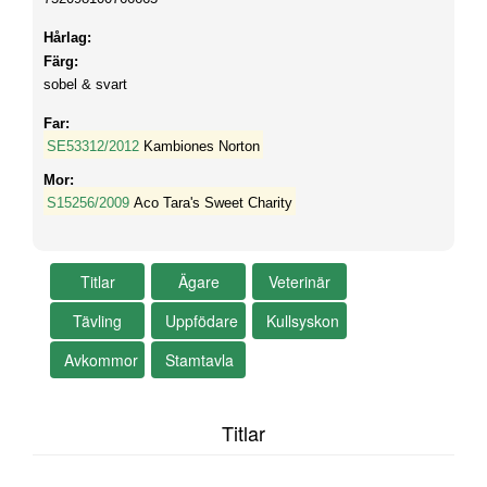
Hårlag:
Färg:
sobel & svart
Far:
SE53312/2012
Kambiones Norton
Mor:
S15256/2009
Aco Tara's Sweet Charity
Titlar