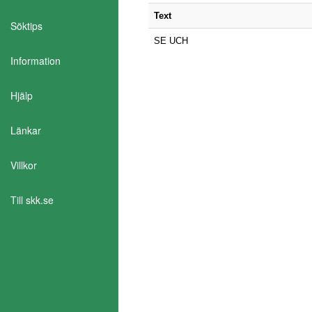
Text
Söktips
SE UCH
Information
Hjälp
Länkar
Aktivera Talande Webb
Villkor
Till skk.se