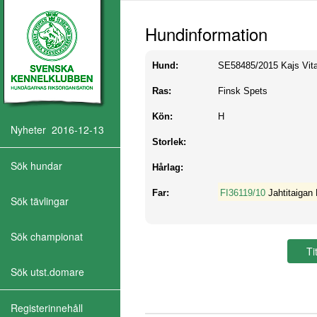
Hundinformation
Hund:
SE58485/2015
Kajs Vit
Ras:
Finsk Spets
Kön:
H
Nyheter 2016-12-13
Storlek:
Sök hundar
Hårlag:
Far:
FI36119/10
Jahtitaigan 
Sök tävlingar
Sök championat
Sök utst.domare
Registerinnehåll