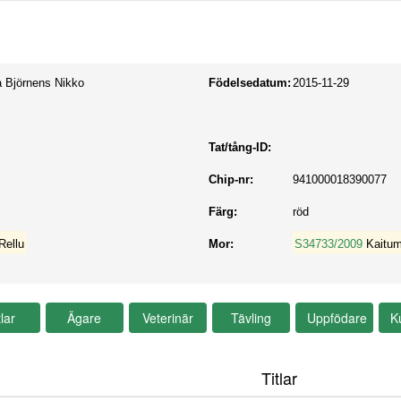
a Björnens Nikko
Födelsedatum:
2015-11-29
Tat/tång-ID:
Chip-nr:
941000018390077
Färg:
röd
Rellu
Mor:
S34733/2009
Kaitum
Titlar