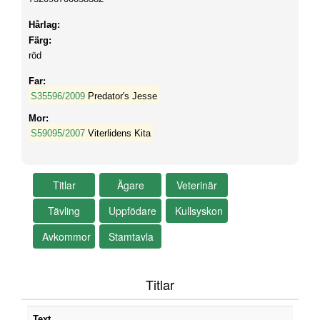
Hårlag:
Färg:
röd
Far:
S35596/2009
Predator's Jesse
Mor:
S59095/2007
Viterlidens Kita
Titlar
Text