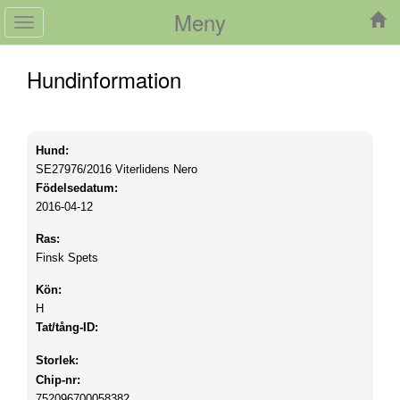
Meny
Toggle
navigation
Hundinformation
Hund:
SE27976/2016
Viterlidens Nero
Födelsedatum:
2016-04-12
Ras:
Finsk Spets
Kön:
H
Tat/tång-ID:
Storlek:
Chip-nr:
752096700058382