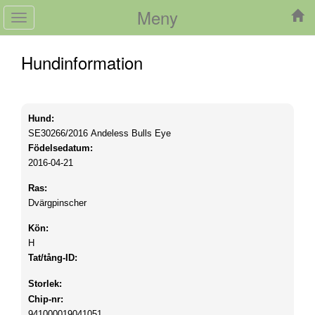
Meny
Toggle
navigation
Hundinformation
Hund:
SE30266/2016
Andeless Bulls Eye
Födelsedatum:
2016-04-21
Ras:
Dvärgpinscher
Kön:
H
Tat/tång-ID:
Storlek:
Chip-nr:
941000019041051