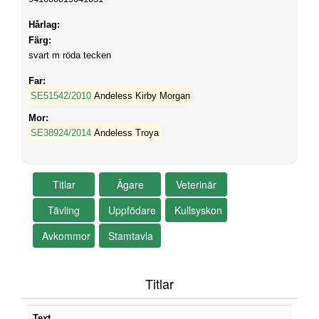
Hårlag:
Färg:
svart m röda tecken
Far:
SE51542/2010
Andeless Kirby Morgan
Mor:
SE38924/2014
Andeless Troya
Titlar
Text