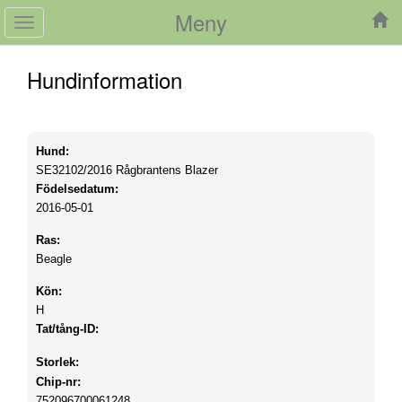
Meny
Toggle
navigation
Hundinformation
Hund:
SE32102/2016
Rågbrantens Blazer
Födelsedatum:
2016-05-01
Ras:
Beagle
Kön:
H
Tat/tång-ID:
Storlek:
Chip-nr:
752096700061248