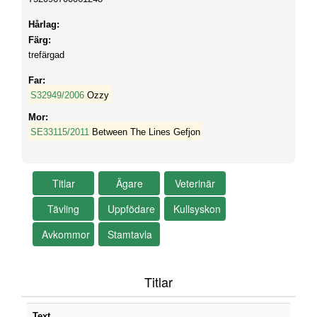
Hårlag:
Färg:
trefärgad
Far:
S32949/2006
Ozzy
Mor:
SE33115/2011
Between The Lines Gefjon
Titlar
Text