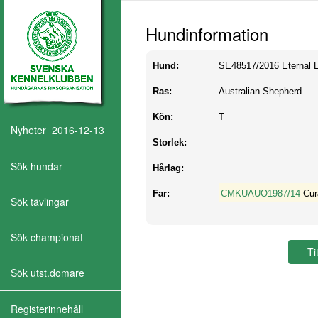
Hundinformation
Hund:
SE48517/2016
Eternal 
Ras:
Australian Shepherd
Kön:
T
Nyheter 2016-12-13
Storlek:
Sök hundar
Hårlag:
Far:
CMKUAUO1987/14
Cur
Sök tävlingar
Sök championat
Sök utst.domare
Registerinnehåll