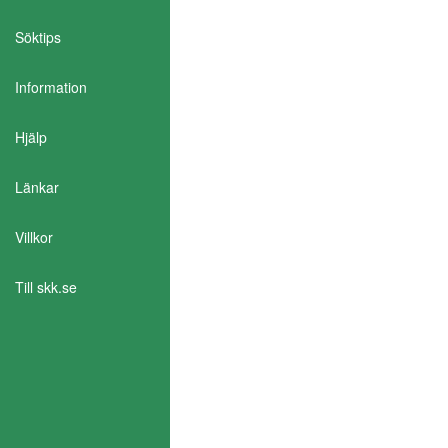
Söktips
Information
Aktivera Talande Webb
Hjälp
Länkar
Villkor
Till skk.se