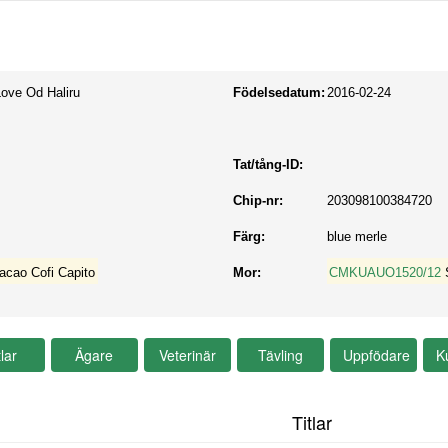
Love Od Haliru
Födelsedatum:
2016-02-24
Tat/tång-ID:
Chip-nr:
203098100384720
Färg:
blue merle
acao Cofi Capito
Mor:
CMKUAUO1520/12
Titlar