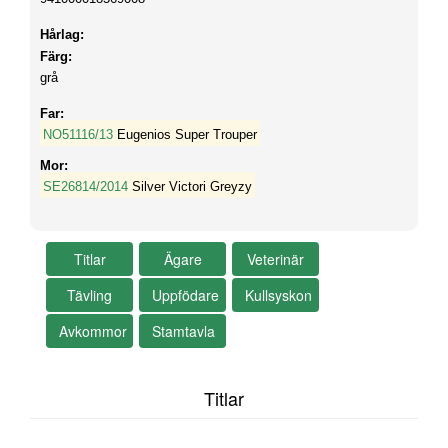
Hårlag:
Färg:
grå
Far:
NO51116/13
Eugenios Super Trouper
Mor:
SE26814/2014
Silver Victori Greyzy
Titlar