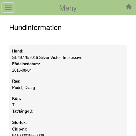
Meny
Toggle
navigation
Hundinformation
Hund:
SE49779/2016
Silver Victori Impressive
Födelsedatum:
2016-08-04
Ras:
Pudel, Dvärg
Kön:
T
Tat/tång-ID:
Storlek:
Chip-nr:
941000018569008