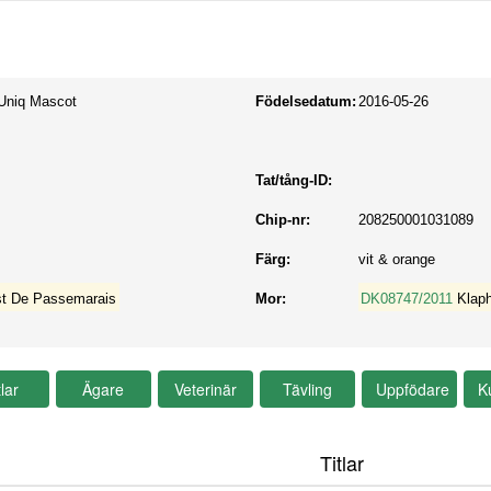
 Uniq Mascot
Födelsedatum:
2016-05-26
Tat/tång-ID:
Chip-nr:
208250001031089
Färg:
vit & orange
t De Passemarais
Mor:
DK08747/2011
Klap
Titlar