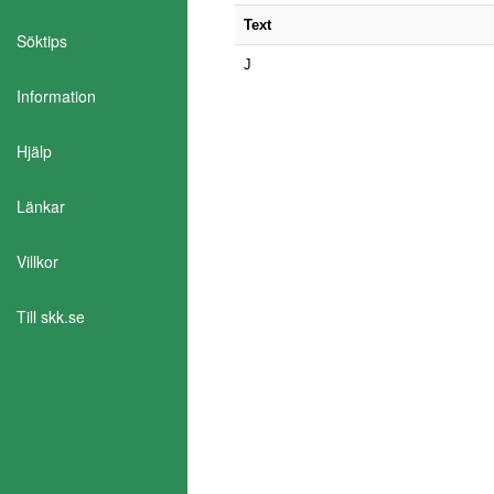
Text
Söktips
J
Information
Hjälp
Länkar
Aktivera Talande Webb
Villkor
Till skk.se