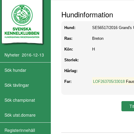
Hundinformation
Hund:
SE56517/2016
Grand's
Ras:
Breton
Kön:
H
Nyheter 2016-12-13
Storlek:
Sök hundar
Hårlag:
Far:
LOF263705/33018
Faus
Sök tävlingar
Sök championat
Sök utst.domare
Registerinnehåll