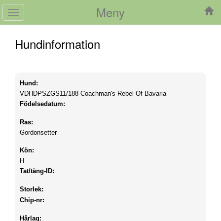
Meny
Toggle
navigation
Hundinformation
Hund:
VDHDPSZGS11/188
Coachman's Rebel Of Bavaria
Födelsedatum:
Ras:
Gordonsetter
Kön:
H
Tat/tång-ID:
Storlek:
Chip-nr:
Hårlag: