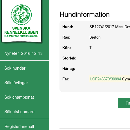
Hundinformation
Hund:
SE12741/2017
Miss De
Ras:
Breton
Kön:
T
Nyheter 2016-12-13
Storlek:
Sök hundar
Hårlag:
Far:
LOF246570/30994
Cyra
Sök tävlingar
Sök championat
Sök utst.domare
Registerinnehåll