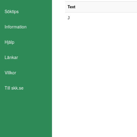
Text
Söktips
J
Information
Hjälp
Länkar
Aktivera Talande Webb
Villkor
Till skk.se