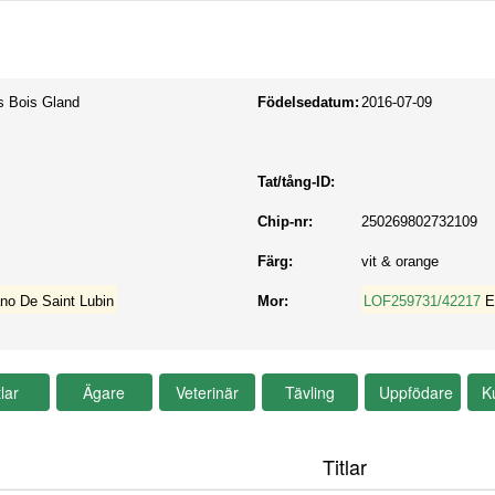
s Bois Gland
Födelsedatum:
2016-07-09
Tat/tång-ID:
Chip-nr:
250269802732109
Färg:
vit & orange
no De Saint Lubin
Mor:
LOF259731/42217
E
Titlar